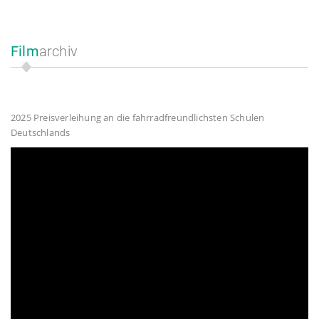
Film
archiv
2025 Preisverleihung an die fahrradfreundlichsten Schulen
Deutschlands