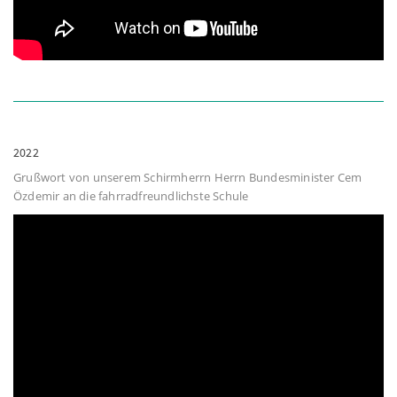
2022
Grußwort von unserem Schirmherrn Herrn Bundesminister Cem
Özdemir an die fahrradfreundlichste Schule