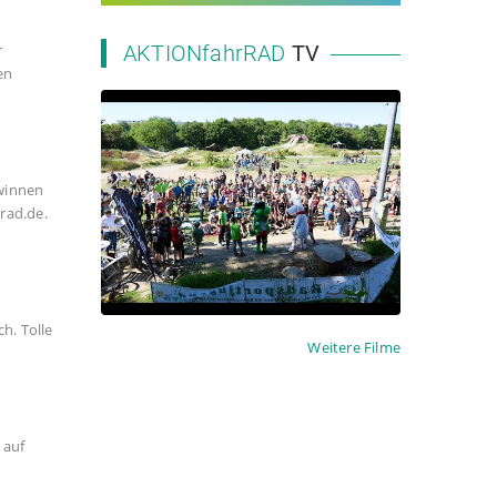
r
AKTIONfahrRAD
TV
2023 NRW Landesschulmeisterschaft MTB
en
ewinnen
rrad.de.
h. Tolle
Weitere Filme
 auf