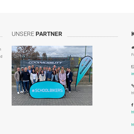
UNSERE
PARTNER
n
F
ad
i
h
h
h