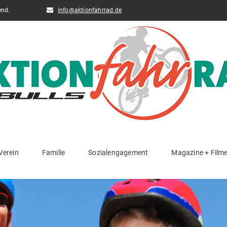
end.
info@aktionfahrrad.de
Verein
Familie
Sozialengagement
Magazine + Film