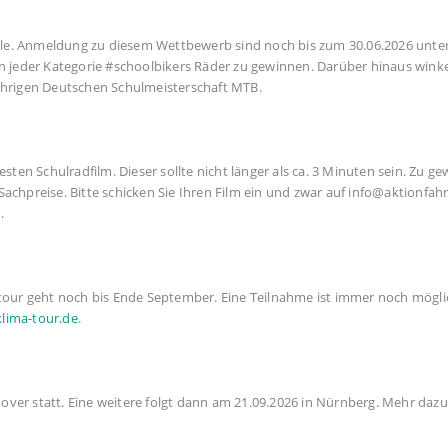
ule. Anmeldung zu diesem Wettbewerb sind noch bis zum 30.06.2026 unte
 in jeder Kategorie #schoolbikers Räder zu gewinnen. Darüber hinaus wink
jährigen Deutschen Schulmeisterschaft MTB.
en Schulradfilm. Dieser sollte nicht länger als ca. 3 Minuten sein. Zu g
e Sachpreise. Bitte schicken Sie Ihren Film ein und zwar auf info@aktionfah
.
atour geht noch bis Ende September. Eine Teilnahme ist immer noch möglic
lima-tour.de
.
over statt. Eine weitere folgt dann am 21.09.2026 in Nürnberg. Mehr dazu