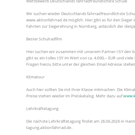
Wettbewerb Deutschlands fahrradfreundlichste Schule
Wir suchen wieder Deutschlands fahrradfreundlichste Sch
www.aktionfahrrad.de möglich. Hier gibt es für den Sieger
Fahrten zur Siegerehrung in Nürnberg, anlässlich der dies
Bester Schulradfilm
Hier suchen wir zusammen mit unserem Partner I:SY den best
gibt es ein tolles I:SY im Wert von ca. 4.000,-- EUR und viel
Fragen hierzu bitte unter der gleichen Email Adresse stellen
Klimatour
Auch hier sollten Sie mit Ihrer Klasse mitmachen. Die Klim
Preise stehen wieder im Preiskatalog. Mehr dazu auf
www.k
Lehrkräftetagung
Die nächste Lehrkräftetagung findet am 26.06.2026 in Hann
tagung.aktionfahrrad.de.