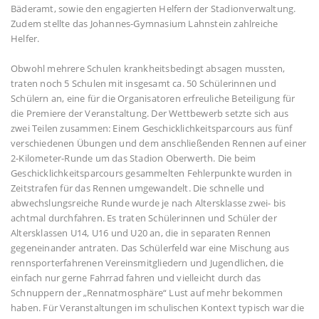
Bäderamt, sowie den engagierten Helfern der Stadionverwaltung.
Zudem stellte das Johannes-Gymnasium Lahnstein zahlreiche
Helfer.
Obwohl mehrere Schulen krankheitsbedingt absagen mussten,
traten noch 5 Schulen mit insgesamt ca. 50 Schülerinnen und
Schülern an, eine für die Organisatoren erfreuliche Beteiligung für
die Premiere der Veranstaltung. Der Wettbewerb setzte sich aus
zwei Teilen zusammen: Einem Geschicklichkeitsparcours aus fünf
verschiedenen Übungen und dem anschließenden Rennen auf einer
2-Kilometer-Runde um das Stadion Oberwerth. Die beim
Geschicklichkeitsparcours gesammelten Fehlerpunkte wurden in
Zeitstrafen für das Rennen umgewandelt. Die schnelle und
abwechslungsreiche Runde wurde je nach Altersklasse zwei- bis
achtmal durchfahren. Es traten Schülerinnen und Schüler der
Altersklassen U14, U16 und U20 an, die in separaten Rennen
gegeneinander antraten. Das Schülerfeld war eine Mischung aus
rennsporterfahrenen Vereinsmitgliedern und Jugendlichen, die
einfach nur gerne Fahrrad fahren und vielleicht durch das
Schnuppern der „Rennatmosphäre“ Lust auf mehr bekommen
haben. Für Veranstaltungen im schulischen Kontext typisch war die