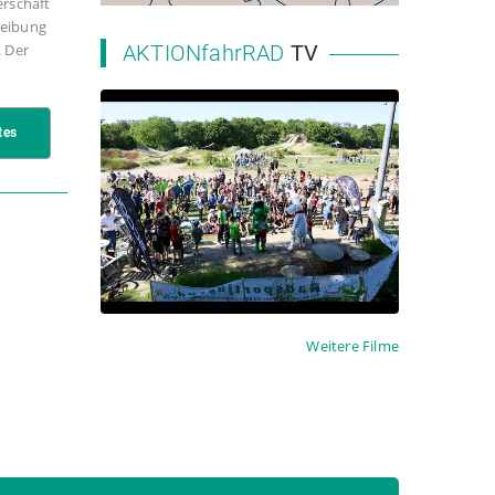
erschaft
reibung
. Der
AKTIONfahrRAD
TV
2023 NRW Landesschulmeisterschaft MTB
tes
Weitere Filme