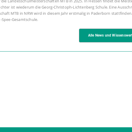
ie Landesschulmeisterschaften MTB in 2025. In Hessen findet die Meist
ichter ist wiederum die Georg-Christoph-Lichtenberg Schule. Eine Aussch
schaft MTB in NRW wird in diesem Jahr erstmalig in Paderborn stattfinden
ich-Spee-Gesamtschule.
Alle News und Wissenswer