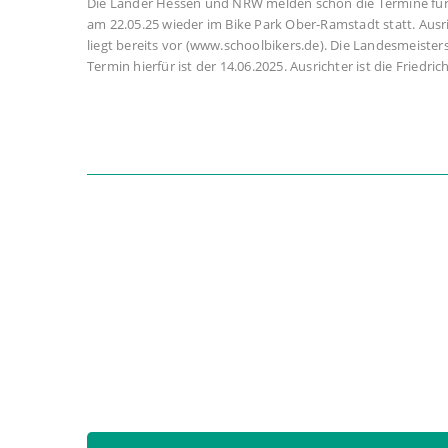
Die Länder Hessen und NRW melden schon die Termine für d
am 22.05.25 wieder im Bike Park Ober-Ramstadt statt. Ausr
liegt bereits vor (www.schoolbikers.de). Die Landesmeister
Termin hierfür ist der 14.06.2025. Ausrichter ist die Friedr