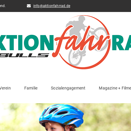
end.
info@aktionfahrrad.de
Verein
Familie
Sozialengagement
Magazine + Film