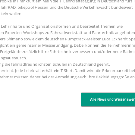
robike in Frankfurt am Main die 1. Lehrkräftetagung in Deutschland fürs 
IONfahrRAD, bikepool Hessen und die Deutsche Verkehrswacht bundesweit
keln wollen.
 in Lehrinhalte und Organisationsformen und bearbeitet Themen wie
den Experten-Workshops zu Fahrradwerkstatt und Fahrtechnik angeboten.
rers Shimano sowie dem deutschen Pumptrack-Meister Luca Eckhardt S
licht ein gemeinsamer Messerundgang. Dabei können die Teilnehmerinn
 Freigelände zusätzlich ihre Fahrtechnik verbessern und/oder neue Radm
rungsaustausch.
g die fahrradfreundlichsten Schulen in Deutschland geehrt.
 gereicht. Jede Lehrkraft erhält ein T-Shirt. Damit wird die Erkennbarkeit be
eilnehmer müssen daher bei der Anmeldung auch Ihre Bekleidungsgröße a
Alle News und Wissenswer