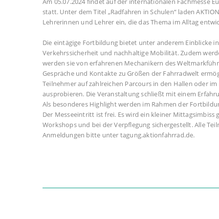
Am 05.07.2024 findet auf der internationalen Fachmesse Eu
statt. Unter dem Titel „Radfahren in Schulen“ laden AKT
Lehrerinnen und Lehrer ein, die das Thema im Alltag entwic
Die eintägige Fortbildung bietet unter anderem Einblicke
Verkehrssicherheit und nachhaltige Mobilität. Zudem wer
werden sie von erfahrenen Mechanikern des Weltmarkfüh
Gespräche und Kontakte zu Größen der Fahrradwelt ermög
Teilnehmer auf zahlreichen Parcours in den Hallen oder im
ausprobieren. Die Veranstaltung schließt mit einem Erfah
Als besonderes Highlight werden im Rahmen der Fortbildun
Der Messeeintritt ist frei. Es wird ein kleiner Mittagsimbiss
Workshops und bei der Verpflegung sichergestellt. Alle T
Anmeldungen bitte unter tagung.aktionfahrrad.de.