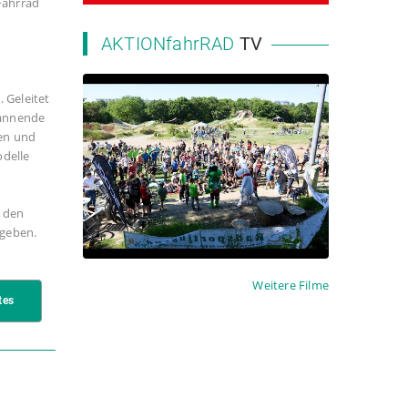
Fahrrad
AKTIONfahrRAD
TV
2023 NRW Landesschulmeisterschaft MTB
 Geleitet
pannende
en und
odelle
i den
ngeben.
Weitere Filme
tes