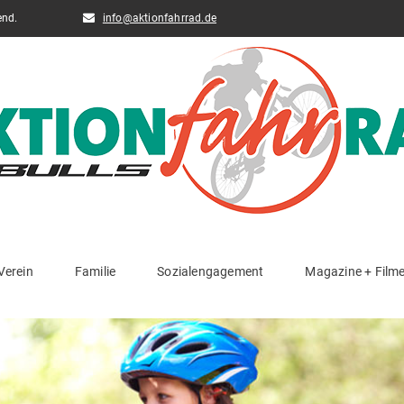
end.
info@aktionfahrrad.de
Verein
Familie
Sozialengagement
Magazine + Film