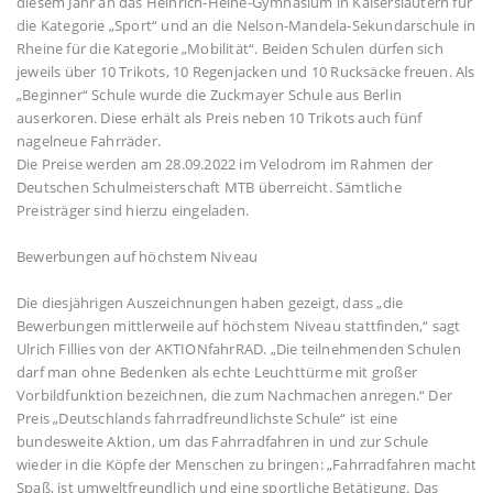
diesem Jahr an das Heinrich-Heine-Gymnasium in Kaiserslautern für
die Kategorie „Sport“ und an die Nelson-Mandela-Sekundarschule in
Rheine für die Kategorie „Mobilität“. Beiden Schulen dürfen sich
jeweils über 10 Trikots, 10 Regenjacken und 10 Rucksäcke freuen. Als
„Beginner“ Schule wurde die Zuckmayer Schule aus Berlin
auserkoren. Diese erhält als Preis neben 10 Trikots auch fünf
nagelneue Fahrräder.
Die Preise werden am 28.09.2022 im Velodrom im Rahmen der
Deutschen Schulmeisterschaft MTB überreicht. Sämtliche
Preisträger sind hierzu eingeladen.
Bewerbungen auf höchstem Niveau
Die diesjährigen Auszeichnungen haben gezeigt, dass „die
Bewerbungen mittlerweile auf höchstem Niveau stattfinden,“ sagt
Ulrich Fillies von der AKTIONfahrRAD. „Die teilnehmenden Schulen
darf man ohne Bedenken als echte Leuchttürme mit großer
Vorbildfunktion bezeichnen, die zum Nachmachen anregen.“ Der
Preis „Deutschlands fahrradfreundlichste Schule“ ist eine
bundesweite Aktion, um das Fahrradfahren in und zur Schule
wieder in die Köpfe der Menschen zu bringen: „Fahrradfahren macht
Spaß, ist umweltfreundlich und eine sportliche Betätigung. Das